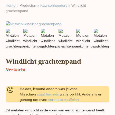
Home
»
Producten
»
Kaarsen​houders
»
Windlicht
grachtenpand
previous
next
slide
slide
Windlicht grachtenpand
Verkocht
Helaas, iemand anders was je voor.
Misschien
staat hier iets
wat erop lijkt. Anders is er
genoeg om even
verder te snuffelen
Dit metalen windlicht in de vorm van een grachtenpand heeft