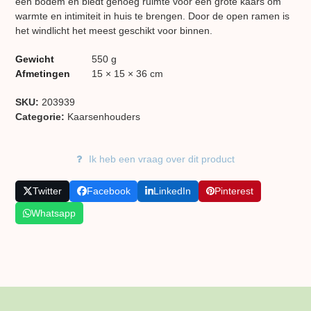
een bodem en biedt genoeg ruimte voor een grote kaars om
warmte en intimiteit in huis te brengen. Door de open ramen is
het windlicht het meest geschikt voor binnen.
Gewicht
550 g
Afmetingen
15 × 15 × 36 cm
SKU:
203939
Categorie:
Kaarsen​houders
Ik heb een vraag over dit product
Twitter
Facebook
LinkedIn
Pinterest
Whatsapp