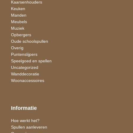
Kaarsen​houders
Keuken
Manden
Meubels
Muziek
Opbergers
Oude schoolspullen
Overig
Puntenslijpers
Speelgoed en spellen
Uncategorized
Wand​decoratie
Woon​accessoires
Informatie
Hoe werkt het?
Spullen aanleveren