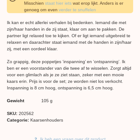
Misschien
staat hier iets
wat erop lijkt. Anders is er
genoeg om even
verder te snuffelen
Ik kan er echt allerlei verhalen bij bedenken. Iemand die met
zijn/haar handen in de zij staat, klaar om aan te pakken. De
partner ligt relaxed toe te kijken. Of er ligt iemand uitgebreid te
relaxen en daarachter staat iemand met de handen in zijn/haar
zij, met een oordeel klaar.
Zo grappig, deze poppetjes ‘inspanning’ en ‘ontspanning’. Ik
ben er een voorstander van die twee af te wisselen. Zorgt altijd
voor een glimlach als je ze ziet staan, zeker met een mooie
kaars erin. Prijs is voor de set; ze worden niet los verkocht.
Inspanning is 8 cm hoog, ontspanning is 6,5 cm hoog.
Gewicht
105 g
SKU:
202562
Categorie:
Kaarsen​houders
Ik heb een vraag over dit product