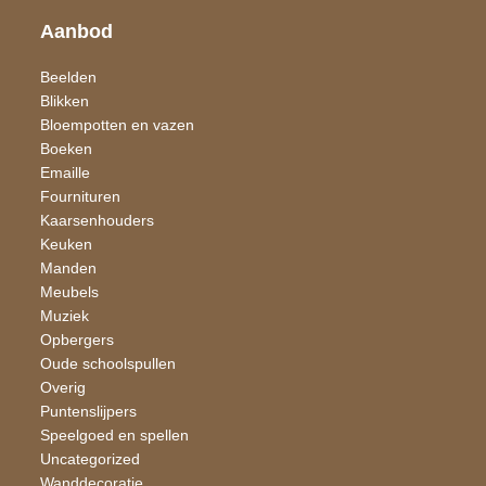
Aanbod
Beelden
Blikken
Bloempotten en vazen
Boeken
Emaille
Fournituren
Kaarsen​houders
Keuken
Manden
Meubels
Muziek
Opbergers
Oude schoolspullen
Overig
Puntenslijpers
Speelgoed en spellen
Uncategorized
Wand​decoratie