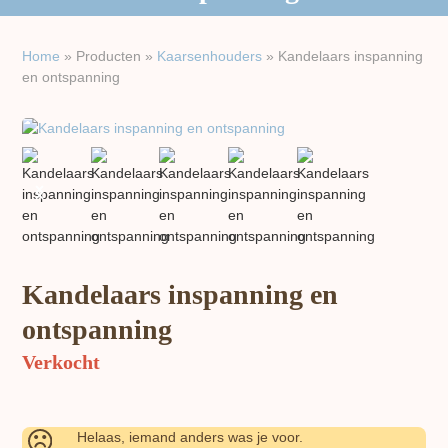
Home
»
Producten
»
Kaarsen​houders
»
Kandelaars inspanning
en ontspanning
previous
next
slide
slide
Kandelaars inspanning en
ontspanning
Verkocht
Helaas, iemand anders was je voor.