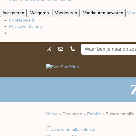
Accepteren
Weigeren
Voorkeuren
Voorkeuren bewaren
Voor
Cookiebeleid
Privacyverklaring
Home
»
Producten
»
Emaille
»
Zwarte emaille 