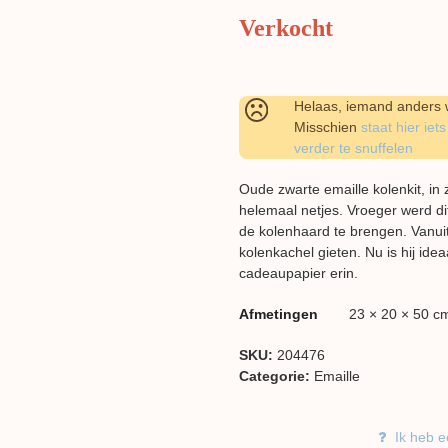
Verkocht
Helaas, iemand anders w
Misschien
staat hier iets
verder te snuffelen
Oude zwarte emaille kolenkit, in
helemaal netjes. Vroeger werd di
de kolenhaard te brengen. Vanuit 
kolenkachel gieten. Nu is hij idea
cadeaupapier erin.
Afmetingen
23 × 20 × 50 c
SKU:
204476
Categorie:
Emaille
Ik heb e