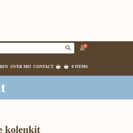
0 ITEMS
REN
OVER MIJ
CONTACT
t
e kolenkit