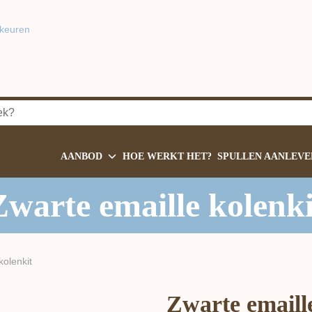
keuren
AANBOD
HOE WERKT HET?
SPULLEN AANLEVE
Zwarte emaille kolenki
kolenkit
Zwarte emaill