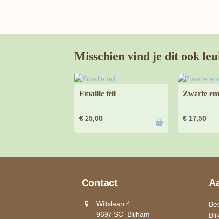
Misschien vind je dit ook leu
Emaille teil
Zwarte ema
€
25,00
€
17,50
Contact
A
Wiltslaan 4
Be
9697 SC Blijham
Bli