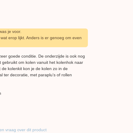
as je voor.
wat erop lijkt. Anders is er genoeg om even
 zeer goede conditie. De onderzijde is ook nog
t gebruikt om kolen vanuit het kolenhok naar
de kolenkit kon je de kolen zo in de
al ter decoratie, met paraplu’s of rollen
m
en vraag over dit product