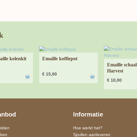
k
ille kolenkit
Emaille koffiepot
Emaille schaa
Harvest
€
15,00
€
10,00
anbod
Informatie
elden
Hoe werkt het?
kken
Spullen aanleveren