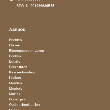
BTW: NL001936636B85
Aanbod
Beelden
Blikken
Bloempotten en vazen
Boeken
Emaille
Fournituren
Kaarsen​houders
Keuken
Manden
Meubels
Muziek
Opbergers
Oude schoolspullen
Overig