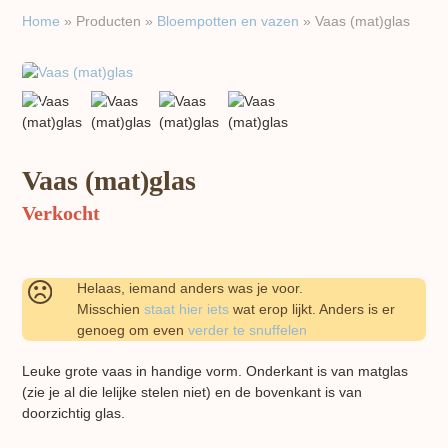
Home
»
Producten
»
Bloempotten en vazen
»
Vaas (mat)glas
previous
next
slide
slide
Vaas (mat)glas
Verkocht
Helaas, iemand anders was je voor.
Misschien
staat hier iets
wat erop lijkt. Anders is er
genoeg om even
verder te snuffelen
Leuke grote vaas in handige vorm. Onderkant is van matglas
(zie je al die lelijke stelen niet) en de bovenkant is van
doorzichtig glas.