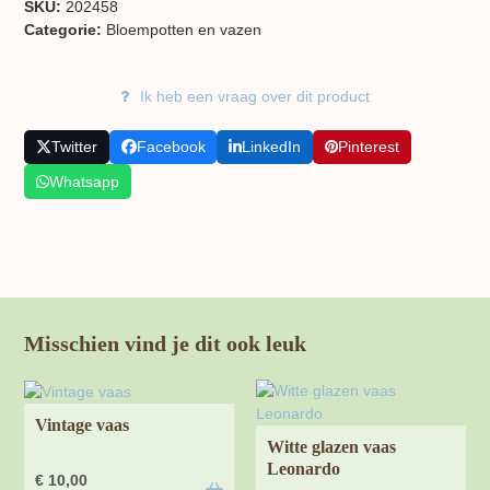
SKU:
202458
Categorie:
Bloempotten en vazen
Ik heb een vraag over dit product
Twitter
Facebook
LinkedIn
Pinterest
Whatsapp
Misschien vind je dit ook leuk
Vintage vaas
Witte glazen vaas
Leonardo
€
10,00