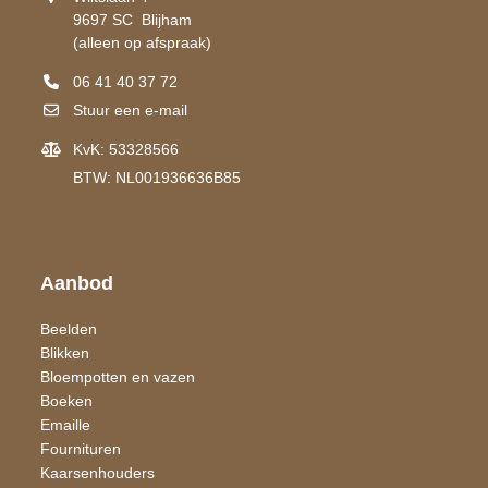
9697 SC Blijham
(alleen op afspraak)
06 41 40 37 72
Stuur een e-mail
KvK: 53328566
BTW: NL001936636B85
Aanbod
Beelden
Blikken
Bloempotten en vazen
Boeken
Emaille
Fournituren
Kaarsen​houders