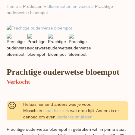
Home
»
Producten
»
Bloempotten en vazen
»
Prachtige
ouderwetse bloempot
previous
next
slide
slide
Prachtige ouderwetse bloempot
Verkocht
Helaas, iemand anders was je voor.
Misschien
staat hier iets
wat erop lijkt. Anders is er
genoeg om even
verder te snuffelen
Prachtige ouderwetse bloempot in gebroken wit, in prima staat