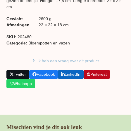
gezien de leeftijd. Hoogte: 17,5 cm. Lengte x breedte: 22 x 22
cm.
Gewicht
2600 g
Afmetingen
22 × 22 × 18 cm
SKU:
202480
Categorie:
Bloempotten en vazen
Ik heb een vraag over dit product
Twitter
Facebook
LinkedIn
Pinterest
Whatsapp
Misschien vind je dit ook leuk