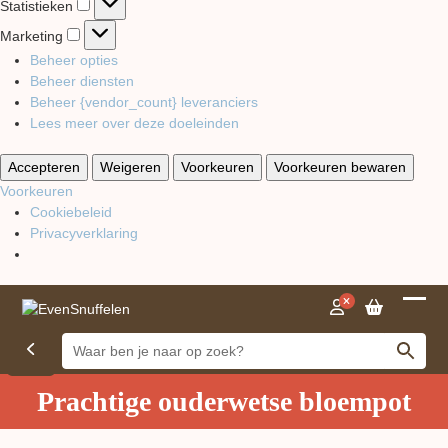
Statistieken
Marketing
Marketing
Beheer opties
Beheer diensten
Beheer {vendor_count} leveranciers
Lees meer over deze doeleinden
Accepteren
Weigeren
Voorkeuren
Voorkeuren bewaren
Voorkeuren
Cookiebeleid
Privacyverklaring
Open
Close
mobil
mobil
menu
menu
Prachtige ouderwetse bloempot