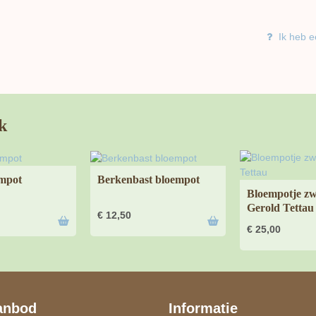
Ik heb e
k
mpot
Berkenbast bloempot
Bloempotje z
Gerold Tettau
€
12,50
€
25,00
anbod
Informatie