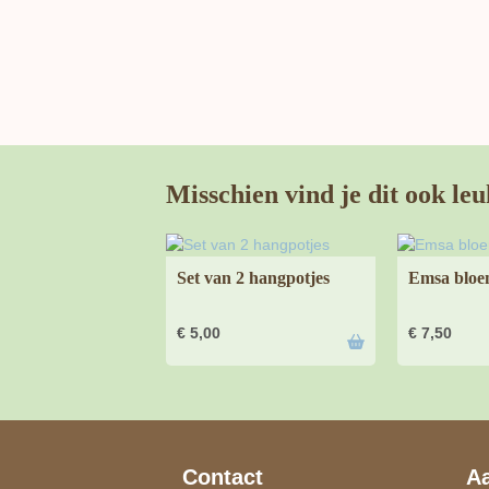
Misschien vind je dit ook leu
Set van 2 hangpotjes
Emsa bloe
€
5,00
€
7,50
Contact
A