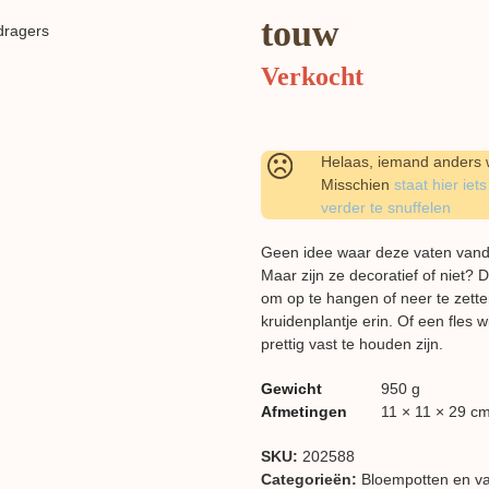
touw
Verkocht
Helaas, iemand anders w
Misschien
staat hier iets
verder te snuffelen
Geen idee waar deze vaten vand
Maar zijn ze decoratief of niet? 
om op te hangen of neer te zette
kruidenplantje erin. Of een fles 
prettig vast te houden zijn.
Gewicht
950 g
Afmetingen
11 × 11 × 29 c
SKU:
202588
Categorieën:
Bloempotten en v