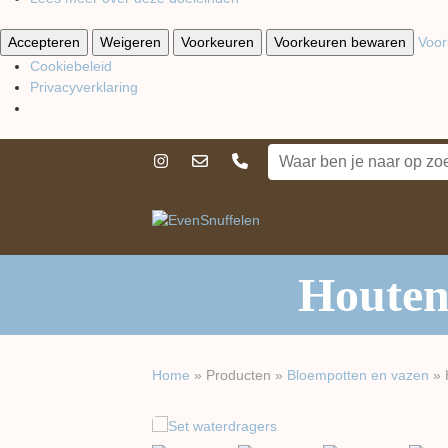
Accepteren
Weigeren
Voorkeuren
Voorkeuren bewaren
Voor
Cookiebeleid
Privacyverklaring
Houten
Home
»
Producten
»
Bloempotten en vazen
»
previous
next