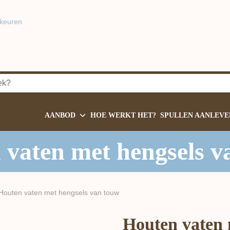
keuren
AANBOD
HOE WERKT HET?
SPULLEN AANLEVE
 vaten met hengsels v
Houten vaten met hengsels van touw
Houten vaten 