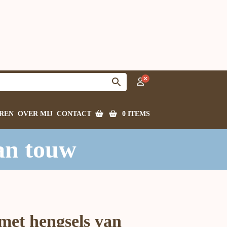
0 ITEMS
REN
OVER MIJ
CONTACT
an touw
met hengsels van