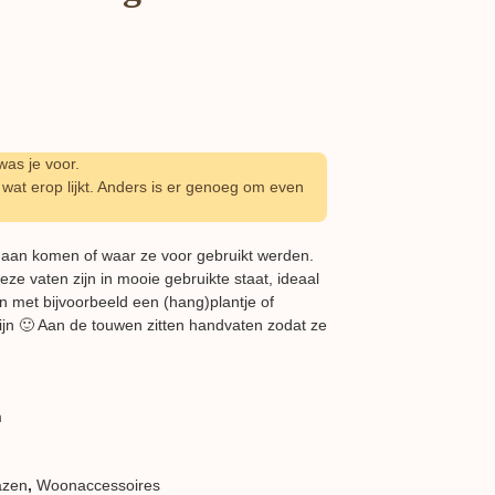
as je voor.
wat erop lijkt. Anders is er genoeg om even
aan komen of waar ze voor gebruikt werden.
Deze vaten zijn in mooie gebruikte staat, ideaal
n met bijvoorbeeld een (hang)plantje of
wijn 🙂 Aan de touwen zitten handvaten zodat ze
m
azen
,
Woon​accessoires