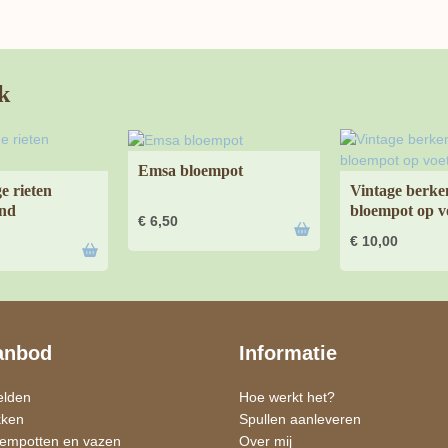
k
Emsa bloempot
e rieten
Vintage berke
nd
bloempot op v
€
6,50
€
10,00
anbod
Informatie
elden
Hoe werkt het?
kken
Spullen aanleveren
oempotten en vazen
Over mij