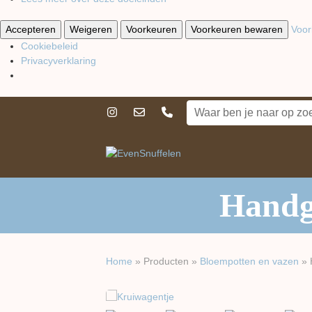
Accepteren
Weigeren
Voorkeuren
Voorkeuren bewaren
Voor
Cookiebeleid
Privacyverklaring
Handg
Home
»
Producten
»
Bloempotten en vazen
»