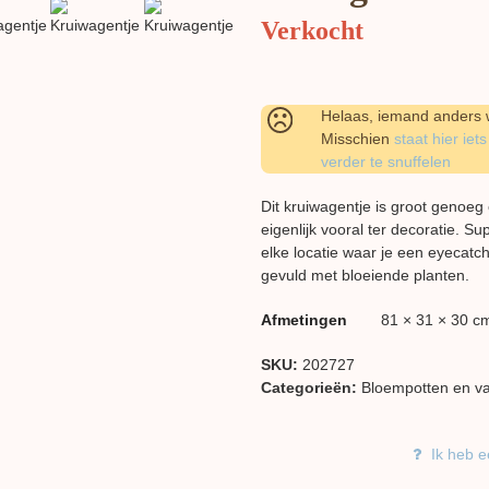
Verkocht
Helaas, iemand anders w
Misschien
staat hier iets
verder te snuffelen
Dit kruiwagentje is groot genoeg
eigenlijk vooral ter decoratie. Su
elke locatie waar je een eyecatch
gevuld met bloeiende planten.
Afmetingen
81 × 31 × 30 c
SKU:
202727
Categorieën:
Bloempotten en v
Ik heb e