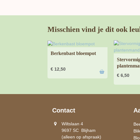
Misschien vind je dit ook leu
Berkenbast bloempot
Stervormig
plantenma
€
12,50
€
6,50
Contact
A
Wiltslaan 4
Be
9697 SC Blijham
Bli
(alleen op afspraak)
Bl