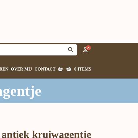
0 ITEMS
REN
OVER MIJ
CONTACT
gentje
antiek kruiwagentje