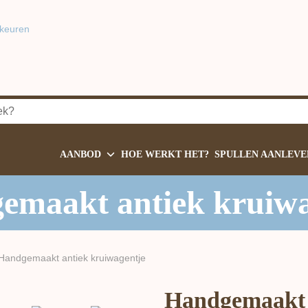
keuren
AANBOD
HOE WERKT HET?
SPULLEN AANLEVE
emaakt antiek kruiwa
Handgemaakt antiek kruiwagentje
Handgemaakt 