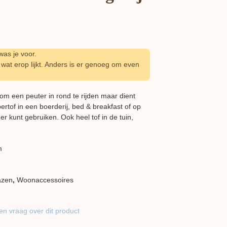
as je voor.
wat erop lijkt. Anders is er genoeg om even
 om een peuter in rond te rijden maar dient
pertof in een boerderij, bed & breakfast of op
er kunt gebruiken. Ook heel tof in de tuin,
m
azen
,
Woon​accessoires
en vraag over dit product