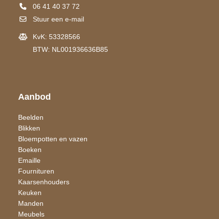
06 41 40 37 72
Stuur een e-mail
KvK: 53328566
BTW: NL001936636B85
Aanbod
Beelden
Blikken
Bloempotten en vazen
Boeken
Emaille
Fournituren
Kaarsen​houders
Keuken
Manden
Meubels