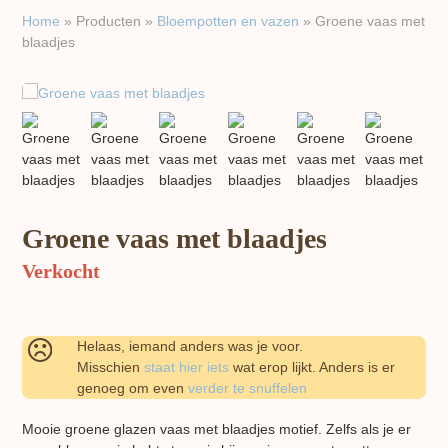
Home
»
Producten
»
Bloempotten en vazen
»
Groene vaas met
blaadjes
previous
next
slide
slide
Groene vaas met blaadjes
Verkocht
Helaas, iemand anders was je voor.
Misschien
staat hier iets
wat erop lijkt. Anders is er
genoeg om even
verder te snuffelen
Mooie groene glazen vaas met blaadjes motief. Zelfs als je er