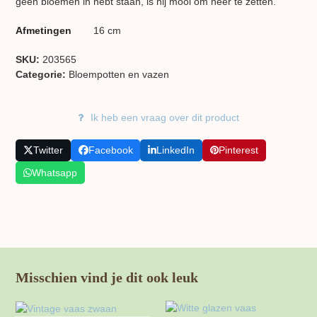
geen bloemen in hebt staan, is hij mooi om neer te zetten.
Afmetingen
16 cm
SKU:
203565
Categorie:
Bloempotten en vazen
Ik heb een vraag over dit product
Twitter
Facebook
LinkedIn
Pinterest
Whatsapp
Misschien vind je dit ook leuk