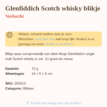
Glenfiddich Scotch whisky blikje
Verkocht
Helaas, iemand anders was je voor.
Misschien
staat hier iets
wat erop lijkt. Anders is er
genoeg om even
verder te snuffelen
Blikje waar oorspronkelijk een klein flesje Glenfiddich single
malt Scotch whisky in zat. Zo goed als nieuw.
Gewicht
72 g
Afmetingen
14 × 5 × 5 cm
SKU:
203413
Categorie:
Blikken
Ik heb een vraag over dit product