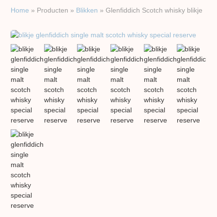
Home
»
Producten
»
Blikken
»
Glenfiddich Scotch whisky blikje
previous
next
slide
slide