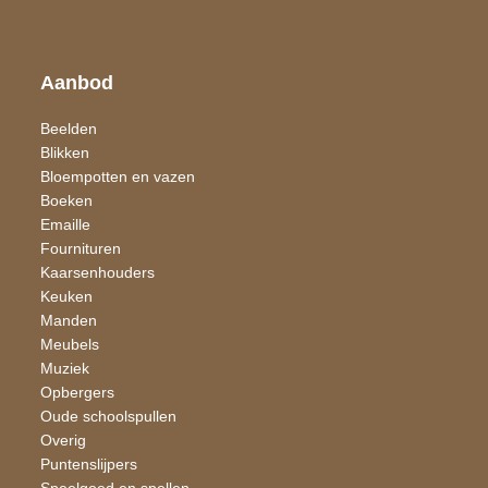
Aanbod
Beelden
Blikken
Bloempotten en vazen
Boeken
Emaille
Fournituren
Kaarsen​houders
Keuken
Manden
Meubels
Muziek
Opbergers
Oude schoolspullen
Overig
Puntenslijpers