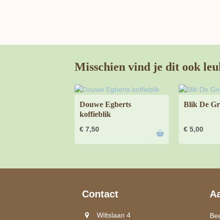
Misschien vind je dit ook leu
Douwe Egberts
Blik De Gr
koffieblik
€
7,50
€
5,00
Contact
A
Wiltslaan 4
Be