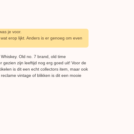
as je voor.
wat erop lijkt. Anders is er genoeg om even
 Whiskey. Old no. 7 brand, old time
r gezien zijn leeftijd nog erg goed uit! Voor de
kelen is dit een echt collectors item, maar ook
reclame vintage of blikken is dit een mooie