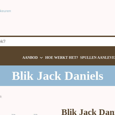
keuren
AANBOD
HOE WERKT HET?
SPULLEN AANLEVE
Blik Jack Daniels
s
Blik Jack Dani