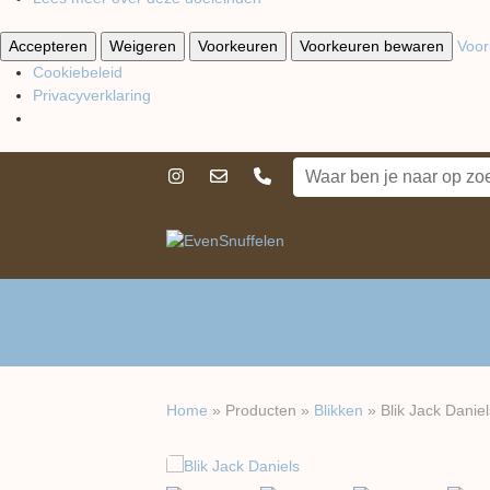
Accepteren
Weigeren
Voorkeuren
Voorkeuren bewaren
Voor
Cookiebeleid
Privacyverklaring
Home
»
Producten
»
Blikken
»
Blik Jack Daniel