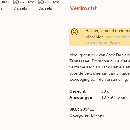
Verkocht
Helaas, iemand anders w
Misschien
staat hier iets
verder te snuffelen
Mooi groen blik van Jack Daniels
Tennessee. Dit mooie blikje ziet e
verzamelaar van Jack Daniels arti
voor de verzamelaar van vintage 
toevoeging aan de verzameling.
Gewicht
90 g
Afmetingen
13 × 9 × 5 cm
SKU:
203411
Categorie:
Blikken