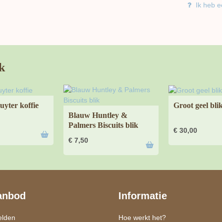
Ik heb e
k
uyter koffie
Groot geel blik
Blauw Huntley &
Palmers Biscuits blik
€
30,00
€
7,50
anbod
Informatie
elden
Hoe werkt het?