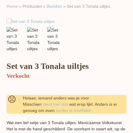
Home
»
Producten
»
Beelden
»
Set van 3 Tonala uiltjes
previous
next
slide
slide
Set van 3 Tonala uiltjes
Verkocht
Helaas, iemand anders was je voor.
Misschien
staat hier iets
wat erop lijkt. Anders is er
genoeg om even
verder te snuffelen
Wat een lief setje van 3 Tonala uiltjes. Mexicaanse Volkskunst.
Het is met de hand geschilderd. De voorkant in zwart wit, op de