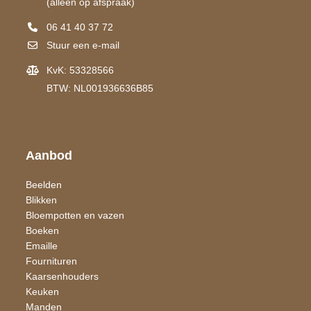
(alleen op afspraak)
06 41 40 37 72
Stuur een e-mail
KvK: 53328566
BTW: NL001936636B85
Aanbod
Beelden
Blikken
Bloempotten en vazen
Boeken
Emaille
Fournituren
Kaarsen​houders
Keuken
Manden