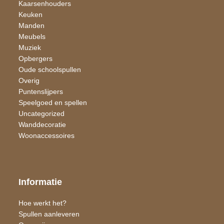
Kaarsen​houders
Keuken
Manden
Meubels
Muziek
Opbergers
Oude schoolspullen
Overig
Puntenslijpers
Speelgoed en spellen
Uncategorized
Wand​decoratie
Woon​accessoires
Informatie
Hoe werkt het?
Spullen aanleveren