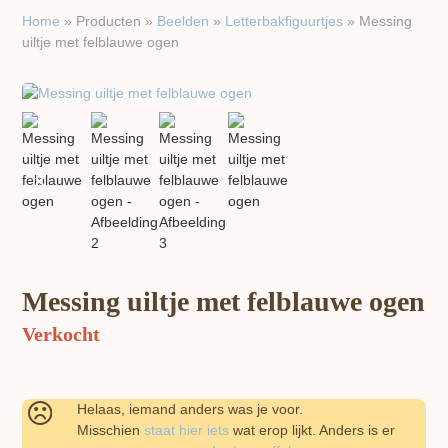
Home
»
Producten
»
Beelden
»
Letterbakfiguurtjes
»
Messing
uiltje met felblauwe ogen
previous
next
slide
slide
Messing uiltje met felblauwe ogen
Verkocht
Helaas, iemand anders was je voor.
Misschien
staat hier iets
wat erop lijkt. Anders is er