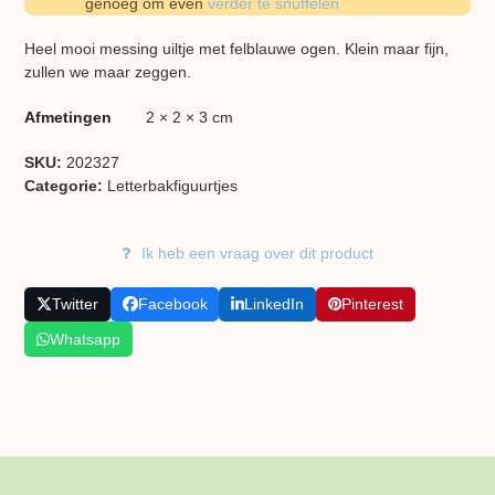
genoeg om even
verder te snuffelen
Heel mooi messing uiltje met felblauwe ogen. Klein maar fijn,
zullen we maar zeggen.
Afmetingen
2 × 2 × 3 cm
SKU:
202327
Categorie:
Letterbakfiguurtjes
Ik heb een vraag over dit product
Twitter
Facebook
LinkedIn
Pinterest
Whatsapp