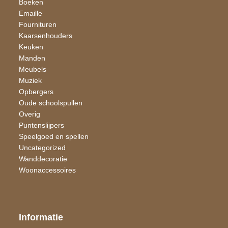
Boeken
Emaille
Fournituren
Kaarsen​houders
Keuken
Manden
Meubels
Muziek
Opbergers
Oude schoolspullen
Overig
Puntenslijpers
Speelgoed en spellen
Uncategorized
Wand​decoratie
Woon​accessoires
Informatie