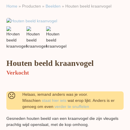
Home
»
Producten
»
Beelden
»
Houten beeld kraanvogel
previous
next
slide
slide
Houten beeld kraanvogel
Verkocht
Helaas, iemand anders was je voor.
Misschien
staat hier iets
wat erop lijkt. Anders is er
genoeg om even
verder te snuffelen
Gesneden houten beeld van een kraanvogel die zijn vleugels
prachtig wijd openslaat, met de kop omhoog.