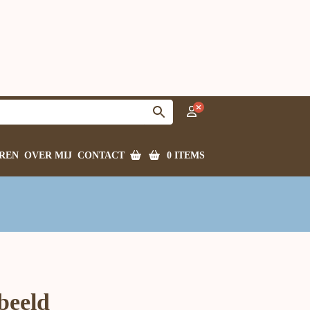
0 ITEMS
REN
OVER MIJ
CONTACT
beeld