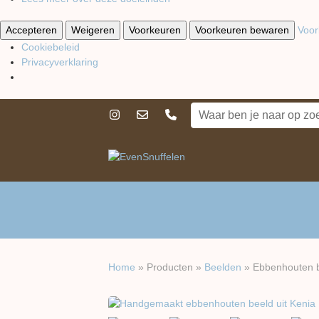
Accepteren
Weigeren
Voorkeuren
Voorkeuren bewaren
Voor
Cookiebeleid
Privacyverklaring
Home
»
Producten
»
Beelden
»
Ebbenhouten 