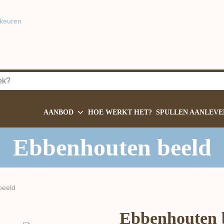
keuren
AANBOD
HOE WERKT HET?
SPULLEN AANLEVE
Ebbenhouten beeld
beeld
Ebbenhouten 