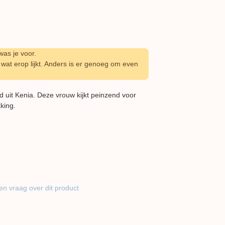
as je voor.
wat erop lijkt. Anders is er genoeg om even
uit Kenia. Deze vrouw kijkt peinzend voor
kking.
en vraag over dit product