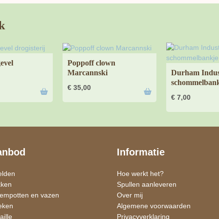
k
gevel
Poppoff clown
Marcannski
Durham Indus
schommelbank
€
35,00
€
7,00
anbod
Informatie
elden
Hoe werkt het?
kken
Spullen aanleveren
oempotten en vazen
Over mij
eken
Algemene voorwaarden
ille
Privacyverklaring