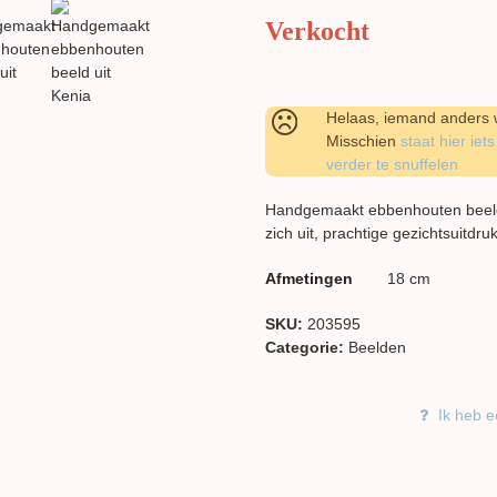
Verkocht
Helaas, iemand anders w
Misschien
staat hier iets
verder te snuffelen
Handgemaakt ebbenhouten beeld 
zich uit, prachtige gezichtsuitdru
Afmetingen
18 cm
SKU:
203595
Categorie:
Beelden
Ik heb e