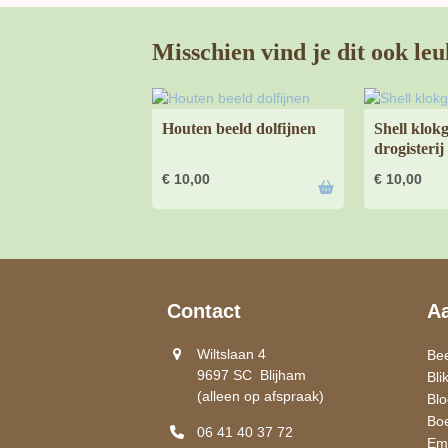
Misschien vind je dit ook leu
Houten beeld dolfijnen
Shell klok
drogisterij
€
10,00
€
10,00
Contact
A
Wiltslaan 4
Be
9697 SC Blijham
Bli
(alleen op afspraak)
Bl
Bo
06 41 40 37 72
Ema