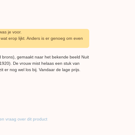
as je voor.
wat erop lijkt. Anders is er genoeg om even
d brons), gemaakt naar het bekende beeld Nuit
1920). De vrouw mist helaas een stuk van
t er nog wel los bij. Vandaar de lage prijs.
en vraag over dit product