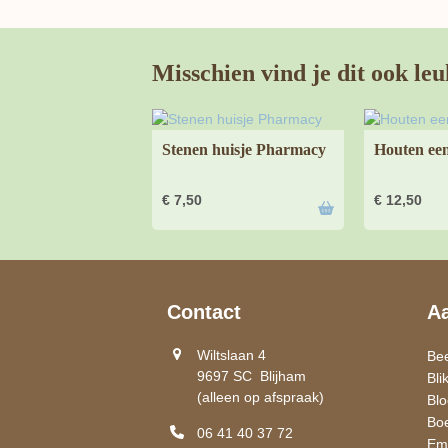
Misschien vind je dit ook leu
Stenen huisje Pharmacy
Houten een
€
7,50
€
12,50
Contact
A
Wiltslaan 4
Be
9697 SC Blijham
Bli
(alleen op afspraak)
Bl
Bo
06 41 40 37 72
Ema