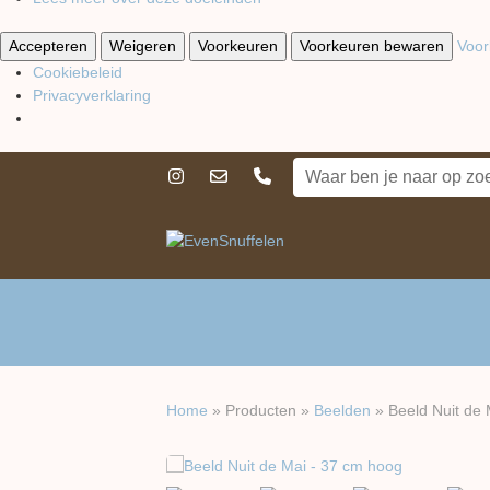
Accepteren
Weigeren
Voorkeuren
Voorkeuren bewaren
Voor
Cookiebeleid
Privacyverklaring
Home
»
Producten
»
Beelden
»
Beeld Nuit de 