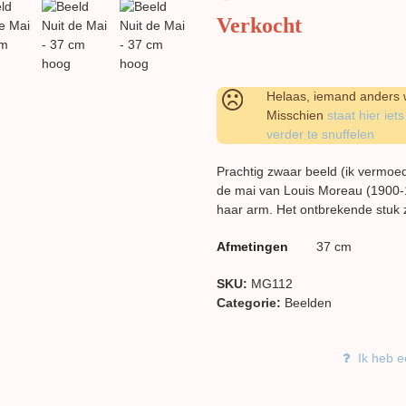
Verkocht
Helaas, iemand anders w
Misschien
staat hier iets
verder te snuffelen
Prachtig zwaar beeld (ik vermoe
de mai van Louis Moreau (1900-
haar arm. Het ontbrekende stuk zi
Afmetingen
37 cm
SKU:
MG112
Categorie:
Beelden
Ik heb e