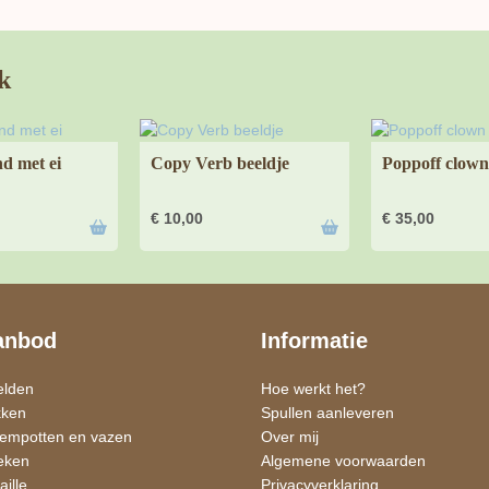
k
d met ei
Copy Verb beeldje
Poppoff clown
€
10,00
€
35,00
anbod
Informatie
elden
Hoe werkt het?
kken
Spullen aanleveren
oempotten en vazen
Over mij
eken
Algemene voorwaarden
ille
Privacyverklaring